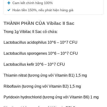
Được xếp
Cam kết chính hãng 100%
hạng
5.00
5 sao
Hoàn tiền 150%, nếu phát hiện hàng giả
THÀNH PHẦN CỦA Vibilac II Sac
Trong 1g Vibilac II Sac có chứa:
Lactobacillus acidophilus 10^6 – 10^7 CFU
Lactobacillus sporogenes 10^6 – 10^7 CFU
Lactobacillus kefir 10^6 – 10^7 CFU
Thiamin nitrat (tương ứng với Vitamin B1) 1,5 mg
Riboflavin (tương ứng với Vitamin B2) 1,5 mg
Pyridoxin hydrochlorid (tương ứng với Vitamin B6) 1 mg