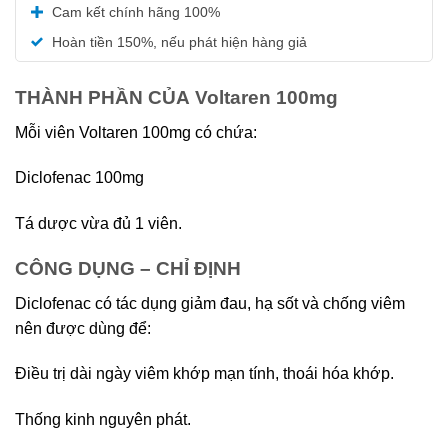
Được xếp
Cam kết chính hãng 100%
hạng
5.00
5 sao
Hoàn tiền 150%, nếu phát hiện hàng giả
THÀNH PHẦN CỦA Voltaren 100mg
Mỗi viên Voltaren 100mg có chứa:
Diclofenac 100mg
Tá dược vừa đủ 1 viên.
CÔNG DỤNG – CHỈ ĐỊNH
Diclofenac có tác dụng giảm đau, hạ sốt và chống viêm
nên được dùng để:
Ðiều trị dài ngày viêm khớp mạn tính, thoái hóa khớp.
Thống kinh nguyên phát.