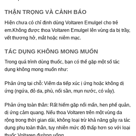
THẬN TRỌNG VÀ CẢNH BÁO
Hiện chưa có chỉ định dùng Voltaren Emulgel cho trẻ
em.Không được thoa Voltaren Emulgel lên vùng da bị trầy,
vết thương hở, mắt hoặc niêm mạc.
TÁC DỤNG KHÔNG MONG MUỐN
Trong quá trình dùng thuốc, bạn có thể gặp một số tác
dụng không mong muốn như:
Phản ứng tại chỗ: Viêm da tiếp xúc ị ứng hoặc không dị
ứng (ngứa, đỏ da, phù, nổi sần, mụn nước, có vảy).
Phản ứng toàn thân: Rất hiếm gặp nổi mẩn, hen phế quản,
dị ứng cảm quang. Nếu thoa Voltaren trên một vùng da
rộng trong thời gian dài, không loại trừ khả năng gây ra tác
dụng phụ toàn thân, tuy nhiên mức độ thấp hơn so với loại
thuốc Voltaren đường uống.