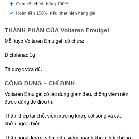
Được xếp
Cam kết chính hãng 100%
hạng
5.00
5 sao
Hoàn tiền 150%, nếu phát hiện hàng giả
THÀNH PHẦN CỦA Voltaren Emulgel
Mỗi tuýp Voltaren Emulgel có chứa:
Diclofenac 1g
Tá dược vừa đủ.
CÔNG DỤNG – CHỈ ĐỊNH
Voltaren Emulgel có tác dụng giảm đau, chống viêm nên
được dùng để điều trị:
Thấp khớp tại chỗ: viêm xương khớp cột sống và các
khớp ngoại biên.
Thấp ngoài khớp: viêm gân, viêm quanh khớp, hội chứng