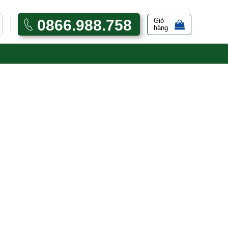
0866.988.758
Giỏ
hàng