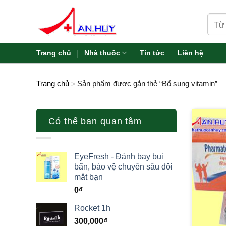
Skip
Tìm
to
kiếm:
content
Trang chủ
Nhà thuốc
Tin tức
Liên hệ
Trang chủ
Sản phẩm được gắn thẻ “Bổ sung vitamin”
>
Có thể ban quan tâm
EyeFresh - Đánh bay bụi
bẩn, bảo vệ chuyên sâu đôi
mắt bạn
0
₫
Rocket 1h
300,000
₫