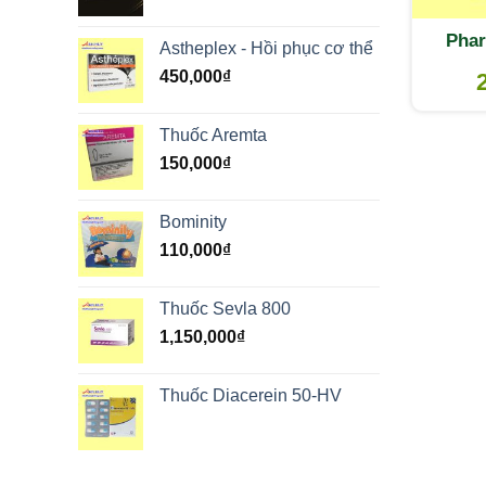
Phar
Astheplex - Hồi phục cơ thể
450,000
₫
Thuốc Aremta
150,000
₫
Bominity
110,000
₫
Thuốc Sevla 800
1,150,000
₫
Thuốc Diacerein 50-HV