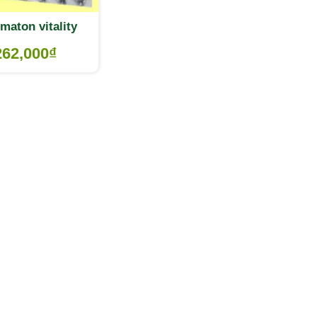
maton vitality
262,000
₫