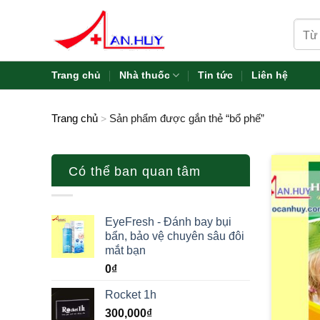
Skip
Tìm
to
kiếm:
content
Trang chủ
Nhà thuốc
Tin tức
Liên hệ
Trang chủ
Sản phẩm được gắn thẻ “bổ phế”
>
Có thể ban quan tâm
EyeFresh - Đánh bay bụi
bẩn, bảo vệ chuyên sâu đôi
mắt bạn
0
₫
Rocket 1h
300,000
₫