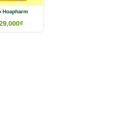
o Hoapharm
29,000
₫