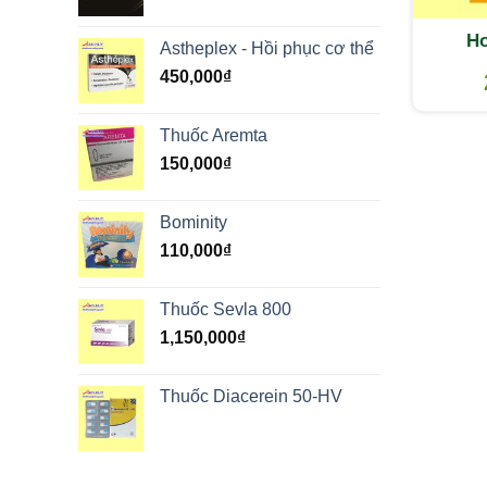
H
Astheplex - Hồi phục cơ thể
450,000
₫
Thuốc Aremta
150,000
₫
Bominity
110,000
₫
Thuốc Sevla 800
1,150,000
₫
Thuốc Diacerein 50-HV