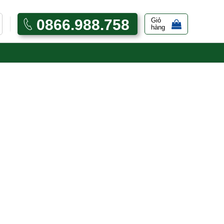
0866.988.758
Giỏ
hàng