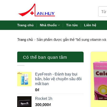
Skip
Tìm
to
kiếm:
content
Trang chủ
Nhà thuốc
Tin tức
Liên hệ
Trang chủ
Sản phẩm được gắn thẻ “bổ sung vitamin và 
>
Có thể ban quan tâm
EyeFresh - Đánh bay bụi
bẩn, bảo vệ chuyên sâu đôi
mắt bạn
0
₫
Rocket 1h
300,000
₫