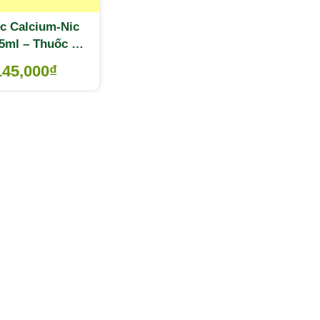
c Calcium-Nic
 5ml – Thuốc bổ
g vitamin và
145,000
₫
hoáng chất