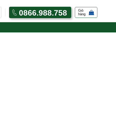
0866.988.758
Giỏ
hàng