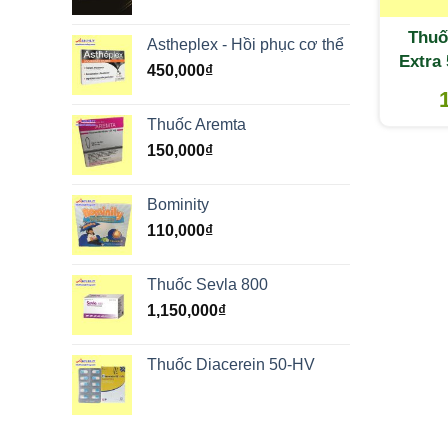
Thuố
Astheplex - Hồi phục cơ thể
Extra
450,000
₫
sun
k
Thuốc Aremta
150,000
₫
Bominity
110,000
₫
Thuốc Sevla 800
1,150,000
₫
Thuốc Diacerein 50-HV