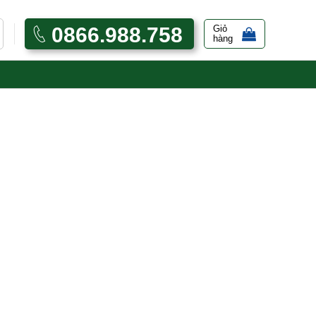
0866.988.758
Giỏ
hàng