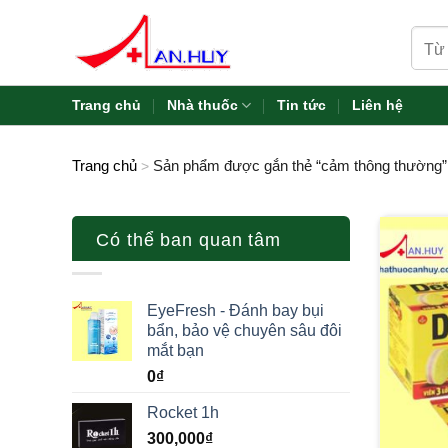
Skip
Tìm
to
kiếm:
content
Trang chủ
Nhà thuốc
Tin tức
Liên hệ
Trang chủ
Sản phẩm được gắn thẻ “cảm thông thường”
>
Có thể ban quan tâm
EyeFresh - Đánh bay bụi
bẩn, bảo vệ chuyên sâu đôi
mắt bạn
0
₫
Rocket 1h
300,000
₫