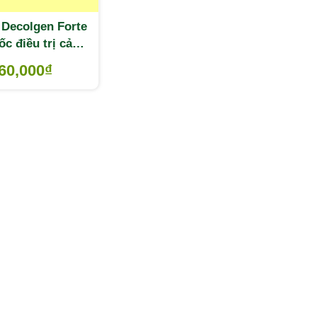
 Decolgen Forte
ốc điều trị cảm
viêm mũi, viêm
60,000
₫
xoang