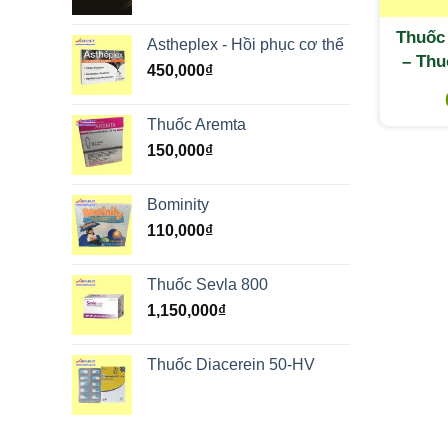
Thuốc
Astheplex - Hồi phục cơ thể
– Thu
450,000
₫
cúm, 
Thuốc Aremta
150,000
₫
Bominity
110,000
₫
Thuốc Sevla 800
1,150,000
₫
Thuốc Diacerein 50-HV