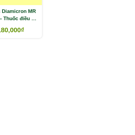
 Diamicron MR
 Thuốc điều trị
háo đường tuýp
180,000
₫
2