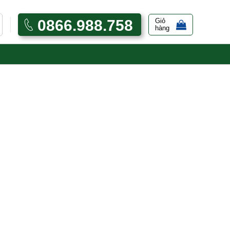
0866.988.758
Giỏ
hàng