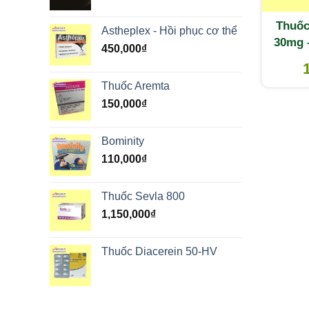
Thuốc
Astheplex - Hồi phục cơ thể
30mg –
450,000
₫
đái t
Thuốc Aremta
150,000
₫
Bominity
110,000
₫
Thuốc Sevla 800
1,150,000
₫
Thuốc Diacerein 50-HV