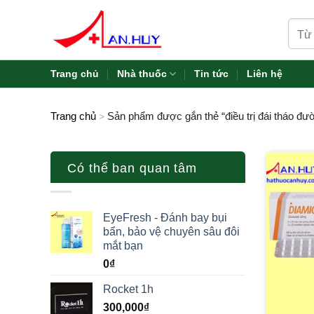
Skip
Tìm
to
kiếm:
content
Trang chủ
Nhà thuốc
Tin tức
Liên hệ
Trang chủ
Sản phẩm được gắn thẻ “điều trị đái tháo đư
>
Có thể ban quan tâm
EyeFresh - Đánh bay bụi
bẩn, bảo vệ chuyên sâu đôi
mắt bạn
0
₫
Rocket 1h
300,000
₫