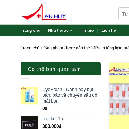
Skip
Tìm
to
kiếm:
content
Trang chủ
Nhà thuốc
Tin tức
Liên hệ
Trang chủ
Sản phẩm được gắn thẻ “điều trị tăng lipid m
>
Có thể ban quan tâm
EyeFresh - Đánh bay bụi
bẩn, bảo vệ chuyên sâu đôi
mắt bạn
0
₫
Rocket 1h
300,000
₫