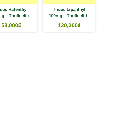
uốc Hafenthyl
Thuốc Lipanthyl
g – Thuốc điều
100mg – Thuốc điều
 tăng lipid máu
trị tăng lipid máu
58,000
₫
120,000
₫