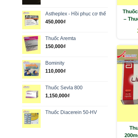
Thuốc
Astheplex - Hồi phục cơ thể
– Thu
450,000
₫
Thuốc Aremta
150,000
₫
Bominity
110,000
₫
Thuốc Sevla 800
1,150,000
₫
Thuốc Diacerein 50-HV
Thu
200m