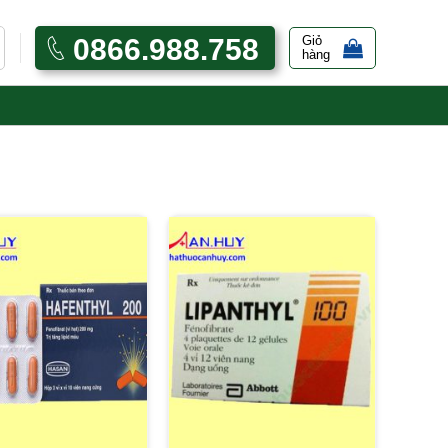
0866.988.758
Giỏ
hàng