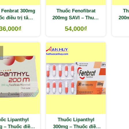
 Fenbrat 300mg
Thuốc Fenofibrat
Th
ốc điều trị tăng
200mg SAVI – Thuốc
200m
lipid máu
điều trị tăng lipid máu
trị
36,000
₫
54,000
₫
ốc Lipanthyl
Thuốc Lipanthyl
g – Thuốc điều
300mg – Thuốc điều