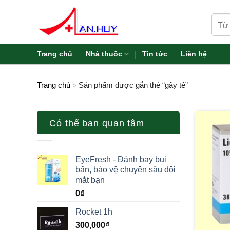
Skip
Tìm
to
kiếm:
content
Trang chủ
Nhà thuốc
Tin tức
Liên hệ
Trang chủ
Sản phẩm được gắn thẻ “gây tê”
>
Có thể ban quan tâm
EyeFresh - Đánh bay bụi
bẩn, bảo vệ chuyên sâu đôi
mắt bạn
0
₫
Rocket 1h
300,000
₫