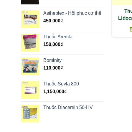
Thu
Astheplex - Hồi phục cơ thể
Lidoc
450,000
₫
g – Th
Thuốc Aremta
150,000
₫
Bominity
110,000
₫
Thuốc Sevla 800
1,150,000
₫
Thuốc Diacerein 50-HV