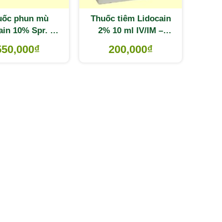
ốc phun mù
Thuốc tiêm Lidocain
ain 10% Spr. 38
2% 10 ml IV/IM –
uốc gây tê, gây
Thuốc gây tê gây mê
550,000
₫
200,000
₫
mê