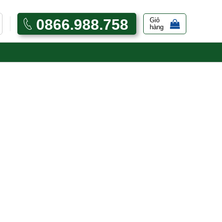
0866.988.758
Giỏ
hàng