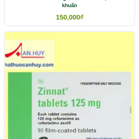
khuẩn
150,000
₫