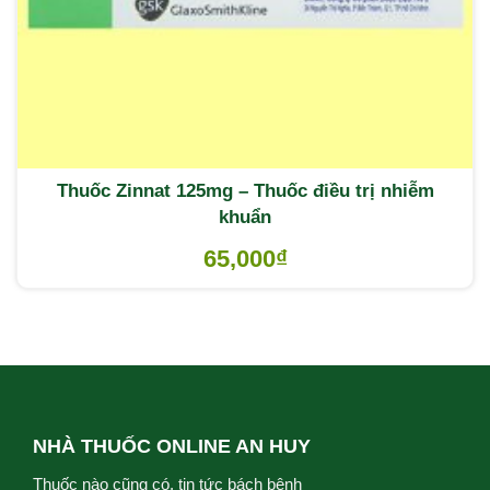
Thuốc Zinnat 125mg – Thuốc điều trị nhiễm
khuẩn
65,000
₫
NHÀ THUỐC ONLINE AN HUY
Thuốc nào cũng có, tin tức bách bệnh