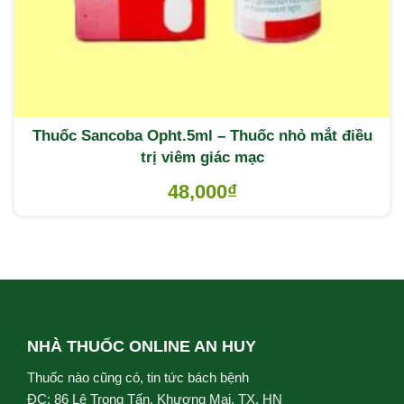
Thuốc Sancoba Opht.5ml – Thuốc nhỏ mắt điều
trị viêm giác mạc
48,000
₫
NHÀ THUỐC ONLINE AN HUY
Thuốc nào cũng có, tin tức bách bệnh
ĐC: 86 Lê Trọng Tấn, Khương Mai, TX, HN