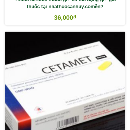
thuốc tại nhathuocanhuy.comền?
36,000
₫