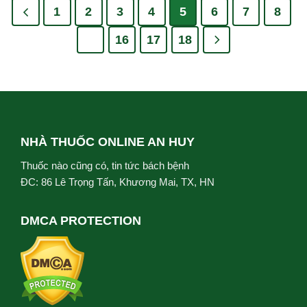
1
2
3
4
5
6
7
8
…
16
17
18
NHÀ THUỐC ONLINE AN HUY
Thuốc nào cũng có, tin tức bách bệnh
ĐC: 86 Lê Trọng Tấn, Khương Mai, TX, HN
DMCA PROTECTION