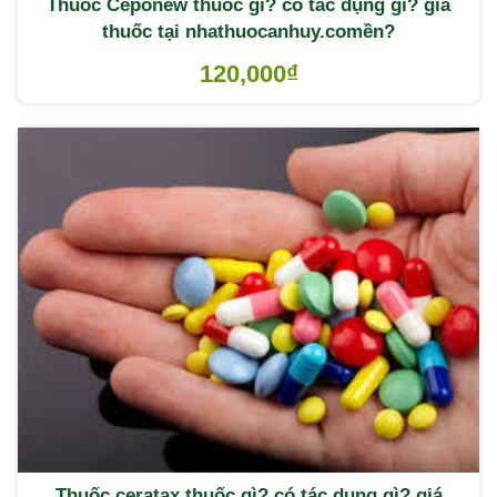
Thuốc Ceponew thuốc gì? có tác dụng gì? giá
thuốc tại nhathuocanhuy.comền?
120,000
₫
Thuốc ceratax thuốc gì? có tác dụng gì? giá