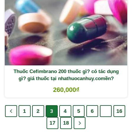
Thuốc Cefimbrano 200 thuốc gì? có tác dụng
gì? giá thuốc tại nhathuocanhuy.comền?
260,000
₫
1
2
3
4
5
6
…
16
17
18