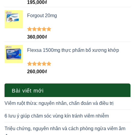
Được xếp
195,000
₫
hạng
5.00
5 sao
Forgout 20mg
Được xếp
360,000
₫
hạng
5.00
5 sao
Flexsa 1500mg thực phẩm bổ xương khớp
Được xếp
260,000
₫
hạng
5.00
5 sao
Bài viết mới
Viêm ruột thừa: nguyên nhân, chẩn đoán và điều trị
6 lưu ý giúp chăm sóc vùng kín tránh viêm nhiễm
Triệu chứng, nguyên nhân và cách phòng ngừa viêm âm