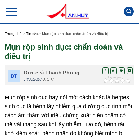
Skip
to
content
>
>
Trang chủ
Tin tức
Mụn rộp sinh dục: chẩn đoán và điều trị
Mụn rộp sinh dục: chẩn đoán và
điều trị
Dược sĩ Thanh Phong
Rate this post
14/06/2018
UTC +7
Mụn rộp sinh dục hay nói một cách khác là herpes
sinh dục là bệnh lây nhiễm qua đường dục tình một
cách âm thầm với triệu chứng xuất hiện chậm có
thể vài tháng sau khi lây nhiễm . Do đó, bệnh rất
khó kiểm soát, bệnh nhân do không biết mình bị