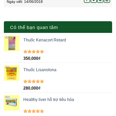
Ngày viết:
14/06/2018
Có thể bạn quan tâm
Thuốc Kenacort Retard
Được xếp
350,000
₫
hạng
5.00
5 sao
Thuốc Lisanolona
Được xếp
280,000
₫
hạng
5.00
5 sao
Healthy liver hỗ trợ tiêu hóa